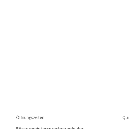
Öffnungszeiten
Qui
Bürgermeistersprechstunde der